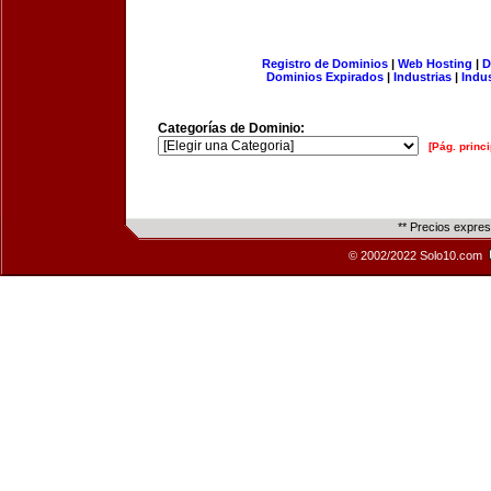
Registro de Dominios
|
Web Hosting
|
D
Dominios Expirados
|
Industrias
|
Indu
Categorías de Dominio:
[Pág. princi
** Precios expre
© 2002/2022 Solo10.com