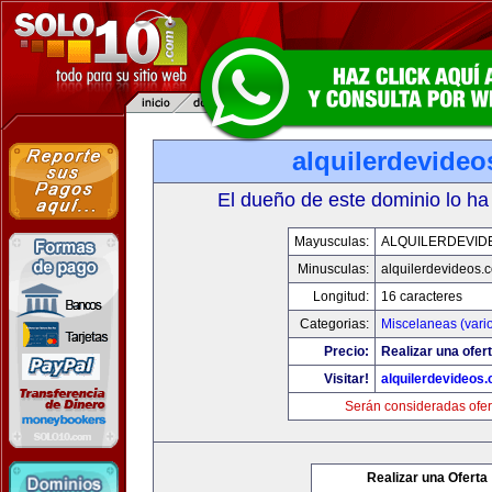
alquilerdevide
El dueño de este dominio lo ha
Mayusculas:
ALQUILERDEVID
Minusculas:
alquilerdevideos.
Longitud:
16 caracteres
Categorias:
Miscelaneas (vari
Precio:
Realizar una ofert
Visitar!
alquilerdevideos
Serán consideradas ofer
Realizar una Oferta