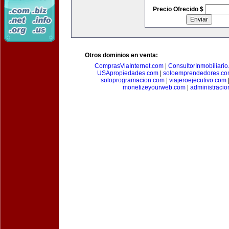
Precio Ofrecido $
Otros dominios en venta:
ComprasViaInternet.com
|
ConsultorInmobiliari
USApropiedades.com
|
soloemprendedores.c
soloprogramacion.com
|
viajeroejecutivo.com
monetizeyourweb.com
|
administraci