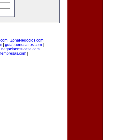
o.com
|
ZonaNegocios.com
|
om
|
guiabuenosaires.com
|
|
negocioensucasa.com
|
onempresas.com
|