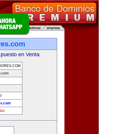
res.com
 puesto en Venta
DORES.COM
s.com
!
es.com
tas