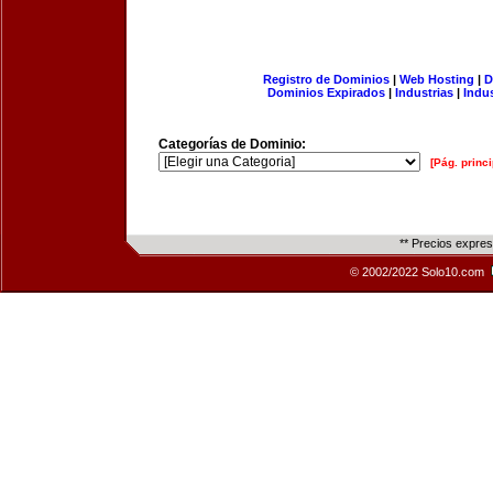
Registro de Dominios
|
Web Hosting
|
D
Dominios Expirados
|
Industrias
|
Indu
Categorías de Dominio:
[Pág. princi
** Precios expre
© 2002/2022 Solo10.com