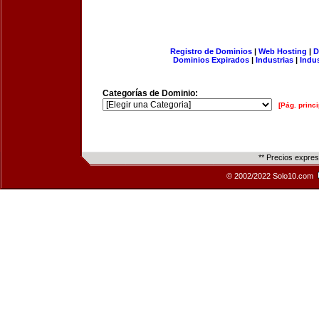
Registro de Dominios
|
Web Hosting
|
D
Dominios Expirados
|
Industrias
|
Indu
Categorías de Dominio:
[Pág. princi
** Precios expre
© 2002/2022 Solo10.com