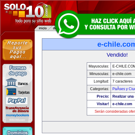
e-chile.co
Vendido!
Mayusculas:
E-CHILE.CO
Minusculas:
e-chile.com
Longitud:
7 caracteres
Categorias:
PaÃ­ses y Ci
Precio:
Realizar una 
Visitar!
e-chile.com
Serán consideradas ofer