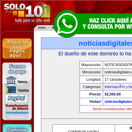
noticiasdigital
El dueño de este dominio lo ha
Mayusculas:
NOTICIASDIGIT
Minusculas:
noticiasdigitales
Longitud:
17 caracteres
Categorias:
InformaciÃ³n y No
Precio:
$2,500.00
Visitar!
noticiasdigitale
Serán consideradas ofer
R