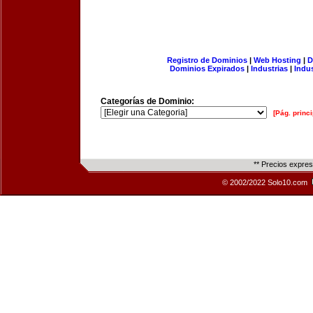
Registro de Dominios
|
Web Hosting
|
D
Dominios Expirados
|
Industrias
|
Indu
Categorías de Dominio:
[Pág. princi
** Precios expre
© 2002/2022 Solo10.com