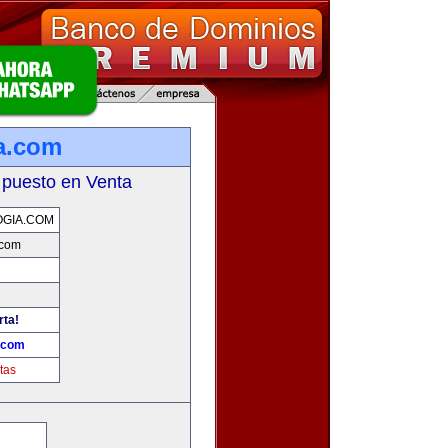
a.com
 puesto en Venta
GIA.COM
.com
rta!
a.com
tas