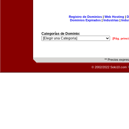
Registro de Dominios
|
Web Hosting
|
D
Dominios Expirados
|
Industrias
|
Indu
Categorías de Dominio:
[Pág. princi
** Precios expre
© 2002/2022 Solo10.com