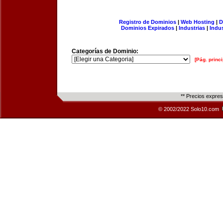
Registro de Dominios
|
Web Hosting
|
D
Dominios Expirados
|
Industrias
|
Indu
Categorías de Dominio:
[Pág. princi
** Precios expre
© 2002/2022 Solo10.com