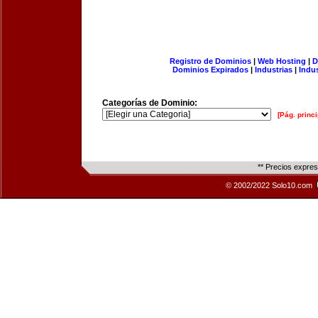
Registro de Dominios
|
Web Hosting
|
D
Dominios Expirados
|
Industrias
|
Indu
Categorías de Dominio:
[Pág. princi
** Precios expre
© 2002/2022 Solo10.com