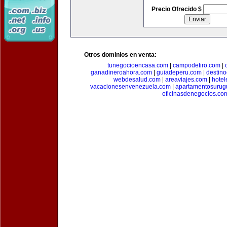
Precio Ofrecido $
Otros dominios en venta:
tunegocioencasa.com
|
campodetiro.com
|
ganadineroahora.com
|
guiadeperu.com
|
destin
webdesalud.com
|
areaviajes.com
|
hote
vacacionesenvenezuela.com
|
apartamentosurug
oficinasdenegocios.co