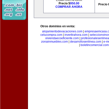
COMPRAR AHORA
Precio $
950.00
Precio 
COMPRAR AHORA
Otros dominios en venta:
alojamientodevacaciones.com
|
empresaemcasa.
celucompra.com
|
invertirahora.com
|
seleccionvino
viviendaecoeficiente.com
|
profesionalesenline
zonainmuebles.com
|
desarrollosenlinea.com
|
e-m
|
boletincomercial.com