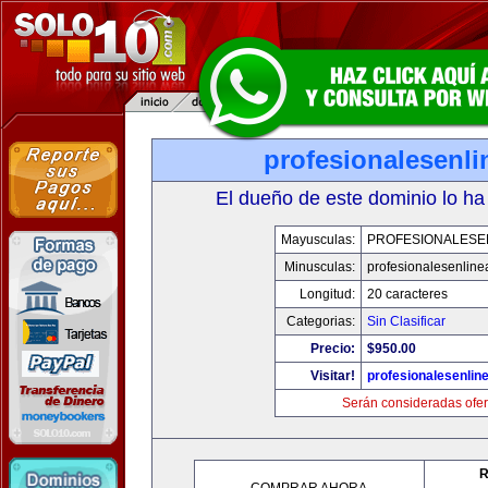
profesionalesenl
El dueño de este dominio lo ha
Mayusculas:
PROFESIONALESE
Minusculas:
profesionalesenlin
Longitud:
20 caracteres
Categorias:
Sin Clasificar
Precio:
$950.00
Visitar!
profesionalesenlin
Serán consideradas ofer
R