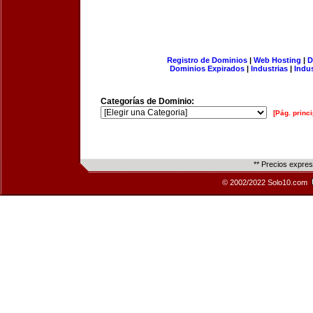
Registro de Dominios
|
Web Hosting
|
D
Dominios Expirados
|
Industrias
|
Indu
Categorías de Dominio:
[Pág. princi
** Precios expre
© 2002/2022 Solo10.com