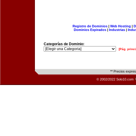
Registro de Dominios
|
Web Hosting
|
D
Dominios Expirados
|
Industrias
|
Indu
Categorías de Dominio:
[Pág. princi
** Precios expre
© 2002/2022 Solo10.com