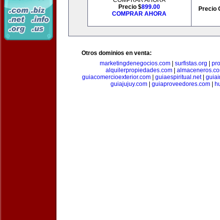
COMPRAR AHORA
Precio $
899.00
Precio 
COMPRAR AHORA
Otros dominios en venta:
marketingdenegocios.com
|
surfistas.org
|
pr
alquilerpropiedades.com
|
almaceneros.c
guiacomercioexterior.com
|
guiaespiritual.net
|
guia
guiajujuy.com
|
guiaproveedores.com
|
h