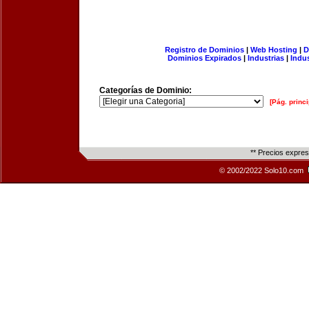
Registro de Dominios
|
Web Hosting
|
D
Dominios Expirados
|
Industrias
|
Indu
Categorías de Dominio:
[Pág. princi
** Precios expre
© 2002/2022 Solo10.com