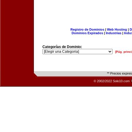
Registro de Dominios
|
Web Hosting
|
D
Dominios Expirados
|
Industrias
|
Indu
Categorías de Dominio:
[Pág. princi
** Precios expre
© 2002/2022 Solo10.com