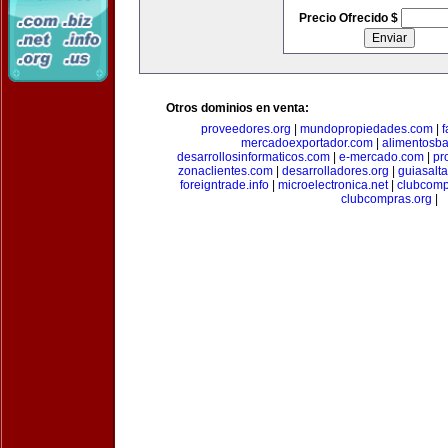
Precio Ofrecido $
Otros dominios en venta:
proveedores.org
|
mundopropiedades.com
|
f
mercadoexportador.com
|
alimentosb
desarrollosinformaticos.com
|
e-mercado.com
|
pr
zonaclientes.com
|
desarrolladores.org
|
guiasalt
foreigntrade.info
|
microelectronica.net
|
clubcom
clubcompras.org
|