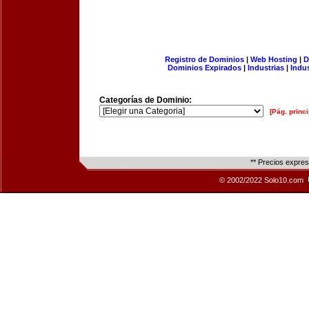
Registro de Dominios
|
Web Hosting
|
D
Dominios Expirados
|
Industrias
|
Indu
Categorías de Dominio:
[Pág. princi
** Precios expre
© 2002/2022 Solo10.com